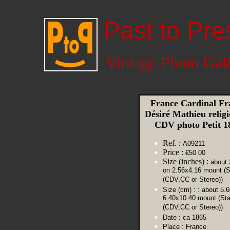
Past to Pre
Vintage Photo Gal
France Cardinal Fra
Désiré Mathieu relig
CDV photo Petit 
Ref. :
A09211
Price :
€50.00
Size (inches) :
about 
on 2.56x4.16 mount (S
(CDV,CC or Stereo))
Size (cm) :
: about 5.
6.40x10.40 mount (St
(CDV,CC or Stereo))
Date :
ca 1865
Place :
France