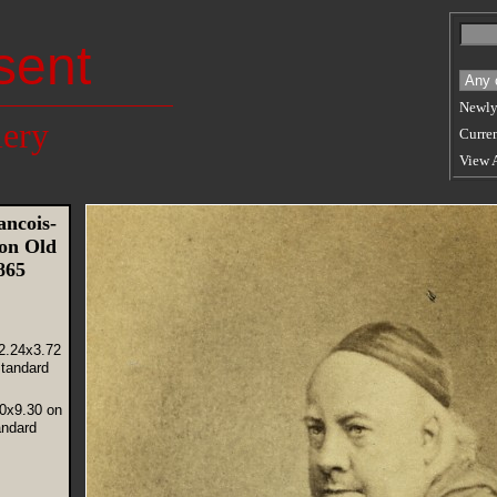
sent
Newly
lery
Curren
View 
ncois-
ion Old
1865
2.24x3.72
tandard
60x9.30 on
andard