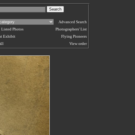
Advanced Search
 Listed Photos
Photographers' List
t Exhibit
Flying Pioneers
All
View order