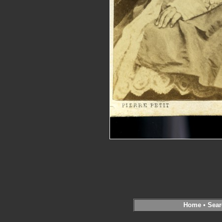
Home
•
Sear