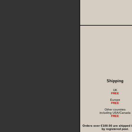
Shipping
UK
FREE
Europe
FREE
Other countries
including USA/Canada
FREE
Orders over €100.00 are shipped in
by registered post.