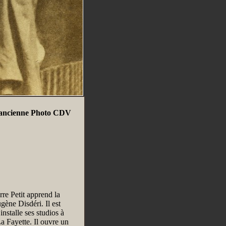
n ancienne Photo CDV
rre Petit apprend la
ène Disdéri. Il est
nstalle ses studios à
a Fayette. Il ouvre un