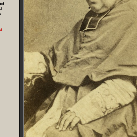
int
d
s