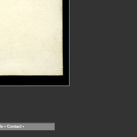
fo
•
Contact
•