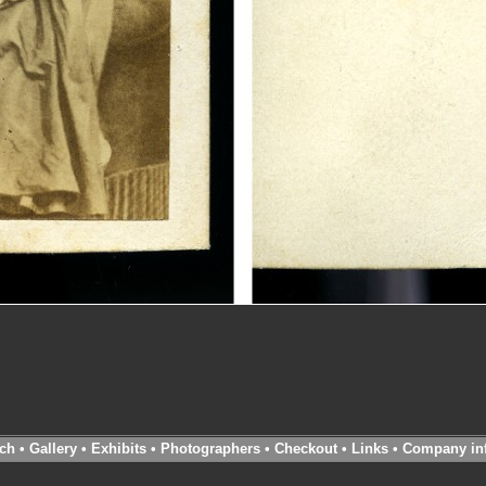
ch
•
Gallery
•
Exhibits
•
Photographers
•
Checkout
•
Links
•
Company in